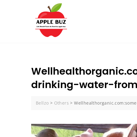
Skip
to
content
Wellhealthorganic.
drinking-water-fro
Bellzo
>
Others
>
Wellhealthorganic.com:some-