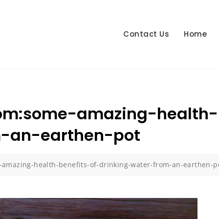
Contact Us
Home
com:some-amazing-health-b
m-an-earthen-pot
amazing-health-benefits-of-drinking-water-from-an-earthen-p