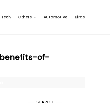
Tech
Others
Automotive
Birds
enefits-of-
ot
SEARCH