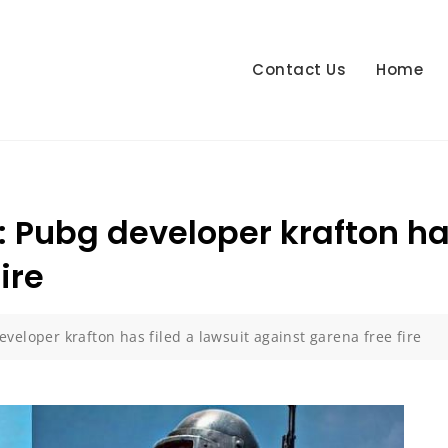
Contact Us
Home
 Pubg developer krafton has
ire
veloper krafton has filed a lawsuit against garena free fire