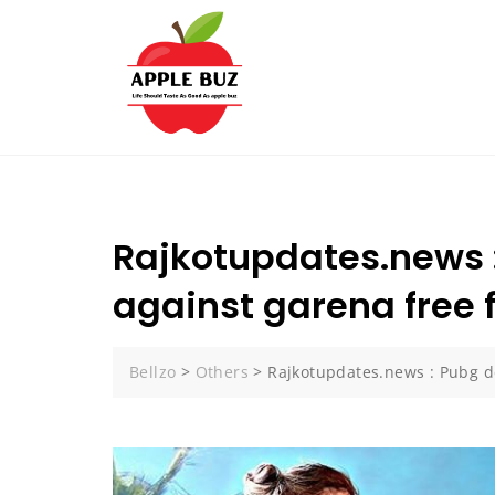
Skip
to
content
Rajkotupdates.news :
against garena free f
Bellzo
>
Others
>
Rajkotupdates.news : Pubg de